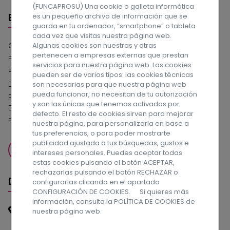
(FUNCAPROSU) Una cookie o galleta informática
Enlaces
es un pequeño archivo de información que se
guarda en tu ordenador, “smartphone” o tableta
cada vez que visitas nuestra página web.
Algunas cookies son nuestras y otras
Compromiso con la Protección de Datos
pertenecen a empresas externas que prestan
Política de privacidad
servicios para nuestra página web. Las cookies
Política de cookies
pueden ser de varios tipos: las cookies técnicas
Declaración de Accesibilidad Web
son necesarias para que nuestra página web
pueda funcionar, no necesitan de tu autorización
Política del Sistema Interno de Información Canal de
y son las únicas que tenemos activadas por
Denuncias
defecto. El resto de cookies sirven para mejorar
Política de Serguidad de la Información
nuestra página, para personalizarla en base a
tus preferencias, o para poder mostrarte
publicidad ajustada a tus búsquedas, gustos e
QUIERO DONAR
intereses personales. Puedes aceptar todas
estas cookies pulsando el botón ACEPTAR,
rechazarlas pulsando el botón RECHAZAR o
Datos de contacto
configurarlas clicando en el apartado
CONFIGURACIÓN DE COOKIES. Si quieres más
información, consulta la
POLÍTICA DE COOKIES
de
C/ Málaga, nº 1. Las Palmas de Gran Canaria CP.:
nuestra página web.
35016 - España