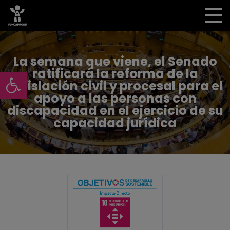
La semana que viene, el Senado
Abrir barra de herramientas
ratificará la reforma de la
legislación civil y procesal para el
apoyo a las personas con
discapacidad en el ejercicio de su
capacidad jurídica