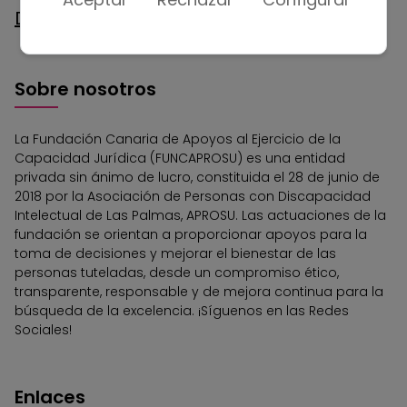
Descargar la nota de prensa en PDF
Sobre nosotros
La Fundación Canaria de Apoyos al Ejercicio de la
Capacidad Jurídica (FUNCAPROSU) es una entidad
privada sin ánimo de lucro, constituida el 28 de junio de
2018 por la Asociación de Personas con Discapacidad
Intelectual de Las Palmas, APROSU. Las actuaciones de la
fundación se orientan a proporcionar apoyos para la
toma de decisiones y mejorar el bienestar de las
personas tuteladas, desde un compromiso ético,
transparente, responsable y de mejora continua para la
búsqueda de la excelencia. ¡Síguenos en las Redes
Sociales!
Enlaces