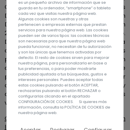
es un pequeño archivo de información que se
Convención de las ONU sobre los
guarda en tu ordenador, “smartphone” o tableta
cada vez que visitas nuestra página web.
Derechos de las Personas con
Algunas cookies son nuestras y otras
Discapacidad, ratificada por España en
pertenecen a empresas externas que prestan
servicios para nuestra página web. Las cookies
2008, supone un cambio de gran calado.
pueden ser de varios tipos: las cookies técnicas
De este modo se devuelve la
son necesarias para que nuestra página web
pueda funcionar, no necesitan de tu autorización
ciudadanía, secuestrada a muchas
y son las únicas que tenemos activadas por
defecto. El resto de cookies sirven para mejorar
personas que nunca fueron
nuestra página, para personalizarla en base a
consideradas como ciudadanas de
tus preferencias, o para poder mostrarte
publicidad ajustada a tus búsquedas, gustos e
pleno derecho, para que dejen de ser
intereses personales. Puedes aceptar todas
objetos sobre los que otros deciden y
estas cookies pulsando el botón ACEPTAR,
rechazarlas pulsando el botón RECHAZAR o
que puedan a empezar a gobernar sus
configurarlas clicando en el apartado
vidas”, explican ambas organizaciones.
CONFIGURACIÓN DE COOKIES. Si quieres más
información, consulta la
POLÍTICA DE COOKIES
de
nuestra página web.
Continuar leyendo la nota de prensa en
la web de la AEFT
Aceptar
Rechazar
Configurar