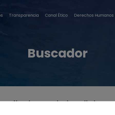
os
Transparencia
Canal Ético
Derechos Humanos
Buscador
No se han encontrado resultados