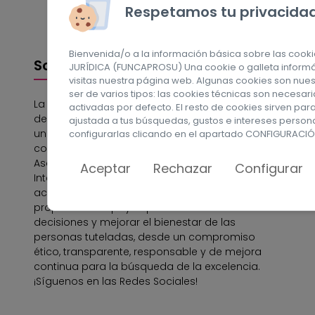
Respetamos tu privacida
Bienvenida/o a la información básica sobre las coo
Sobre nosotros
JURÍDICA (FUNCAPROSU) Una cookie o galleta informá
visitas nuestra página web. Algunas cookies son nue
ser de varios tipos: las cookies técnicas son necesa
La Fundación Canaria de Apoyos al Ejercicio
activadas por defecto. El resto de cookies sirven pa
de la Capacidad Jurídica (FUNCAPROSU) es
ajustada a tus búsquedas, gustos e intereses perso
una entidad privada sin ánimo de lucro,
configurarlas clicando en el apartado CONFIGURACIÓ
constituida el 28 de junio de 2018 por la
Asociación de Personas con Discapacidad
Aceptar
Rechazar
Configurar
Intelectual de Las Palmas, APROSU. Las
actuaciones de la fundación se orientan a
proporcionar apoyos para la toma de
decisiones y mejorar el bienestar de las
personas tuteladas, desde un compromiso
ético, transparente, responsable y de mejora
continua para la búsqueda de la excelencia.
¡Síguenos en las Redes Sociales!