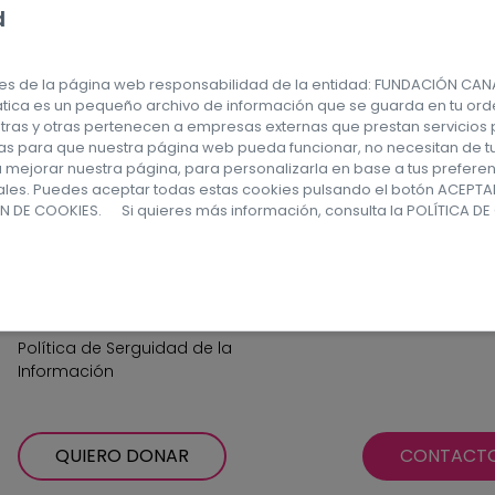
d
kies de la página web responsabilidad de la entidad: FUNDACIÓN CA
Enlaces
Datos de c
tica es un pequeño archivo de información que se guarda en tu ord
stras y otras pertenecen a empresas externas que prestan servicio
rias para que nuestra página web pueda funcionar, no necesitan de t
Compromiso con la Protección de
C/ Málaga, n
ra mejorar nuestra página, para personalizarla en base a tus prefere
Datos
Canaria CP.:
nales. Puedes aceptar todas estas cookies pulsando el botón ACEPT
N DE COOKIES. Si quieres más información, consulta la
POLÍTICA DE
Política de privacidad
gestion@fu
Política de cookies
(+34) 928 32
Declaración de Accesibilidad Web
Política del Sistema Interno de
Información Canal de Denuncias
Política de Serguidad de la
Información
QUIERO DONAR
CONTACT