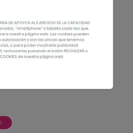
NARIA DE APOYOS AL EJERCICIO DE LA CAPACIDAD
ontacto
enador, “smartphone” o tableta cada vez que
s para nuestra página web. Las cookies pueden
u autorización y son las únicas que tenemos
º 1. Las Palmas de Gran
ncias, o para poder mostrarte publicidad
 35016 - España
AR, rechazarlas pulsando el botón RECHAZAR o
 COOKIES
de nuestra página web.
ncaprosu.com
0 861
O